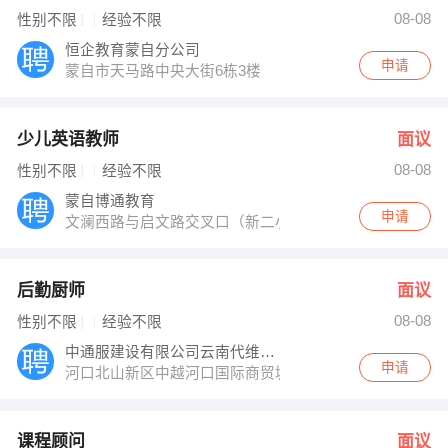
倪老师 发布 [课程顾问 ] 招聘信息
08-08
性别不限
经验不限
刘女士 发布 [种植技术员 ] 招聘信息
【北京大作为装饰工程有限公司云南分公司 】 强势入驻
恒企教育蒙自分公司
申请
蒙自市天马路中央大街6栋3楼
少儿英语教师
面议
08-08
性别不限
经验不限
蒙自博通教育
申请
文澜西路与启文路交叉口（新二小北300米）
后勤厨师
面议
08-08
性别不限
经验不限
中通服建设有限公司云南代维项目部
申请
河口北山新区中越河口国际商贸城1期8幢11号中通服建
课程顾问
面议