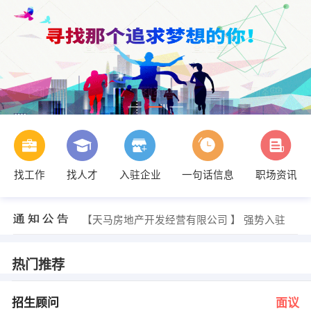
找工作
找人才
入驻企业
一句话信息
职场资讯
刘女士 发布 [种植技术员 ] 招聘信息
【北京大作为装饰工程有限公司云南分公司 】 强势入驻
【天马房地产开发经营有限公司 】 强势入驻
【红河州创泰房地产开发有限公司 】 强势入驻
【昆明中间广告有限公司 】 强势入驻
【蒙自大地房地产经纪有限责任公司 】 强势入驻
热门推荐
倪老师 发布 [招生顾问 ] 招聘信息
姜老师 发布 [少儿英语教师 ] 招聘信息
发布 [后勤厨师 ] 招聘信息
招生顾问
面议