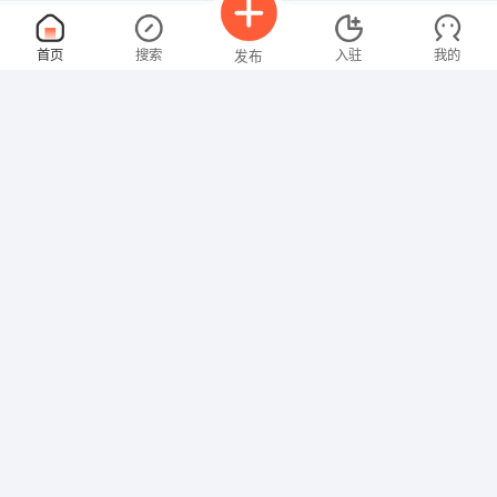
文员
面议
首页
搜索
入驻
我的
发布
08-08
性别不限
经验不限
成都云丰档案管理咨询有限公司
申请
蒙自市文昌街健安宾馆
人事专员
面议
招聘信息
求职简历
08-08
性别不限
经验不限
蒙自海升现代农业有限公司
申请
草坝镇电机厂搬迁农场
造价师/预算师
面议
08-08
性别不限
经验不限
蒙自艮衡工贸商行
申请
复兴花园7号商铺