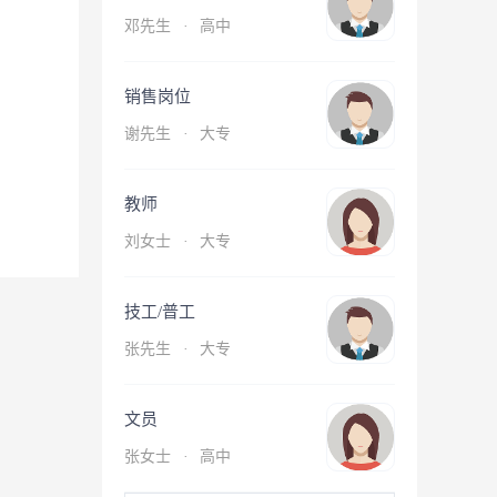
邓先生
·
高中
销售岗位
谢先生
·
大专
教师
刘女士
·
大专
技工/普工
张先生
·
大专
文员
张女士
·
高中