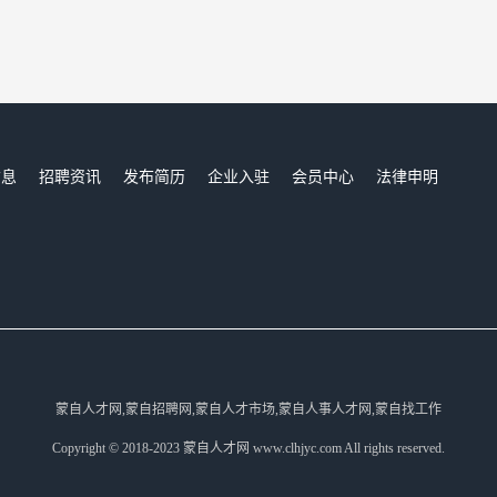
信息
招聘资讯
发布简历
企业入驻
会员中心
法律申明
们
蒙自人才网,蒙自招聘网,蒙自人才市场,蒙自人事人才网,蒙自找工作
Copyright © 2018-2023 蒙自人才网 www.clhjyc.com All rights reserved.