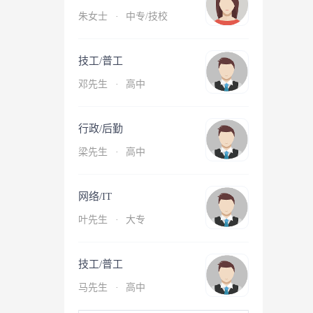
朱女士
·
中专/技校
技工/普工
邓先生
·
高中
行政/后勤
梁先生
·
高中
网络/IT
叶先生
·
大专
技工/普工
马先生
·
高中