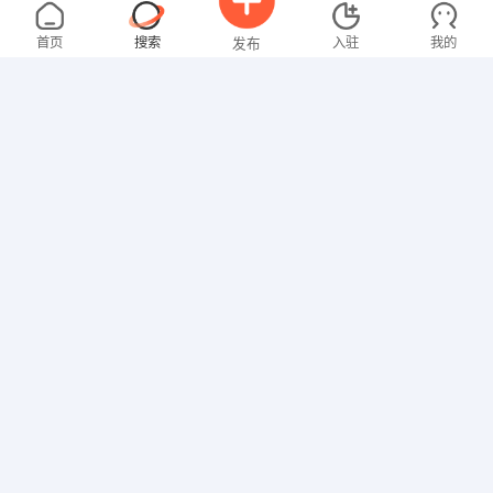
沈女士
3000-4000元
08-02
不限区域
全职
大专
首页
搜索
入驻
我的
发布
文员
张女士
4000-5000元
08-02
不限区域
全职
大专
招聘信息
求职简历
财务/会计
钟女士
3000-4000元
08-02
不限区域
全职
大专
行政/后勤
张女士
面议
08-02
不限区域
全职
高中