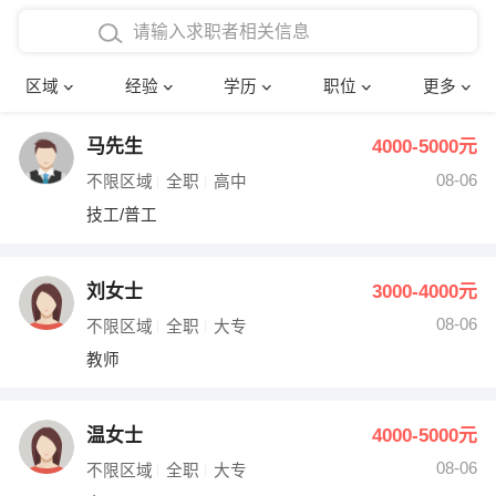
在校学生工作经验
本科
行政后勤
建筑装潢
确定
区域
经验
学历
职位
更多
三年以上工作经验
硕士
销售岗位
教师
马先生
4000-5000元
四年以上工作经验
博士
文员
护士
08-06
不限区域
全职
高中
五年以上工作经验
财务会计
传单派发
技工/普工
十年以上工作经验
超市零售
促销导购
刘女士
3000-4000元
网络IT
保健按摩
08-06
不限区域
全职
大专
教师
快递员
前台接待
收银员
技术员/工程师
温女士
4000-5000元
08-06
水电/机修
部门经理
不限区域
全职
大专